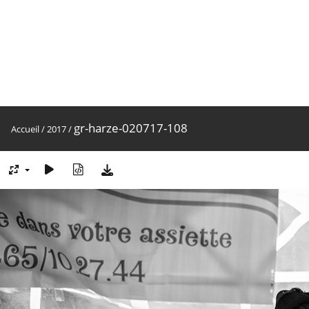
gr-harze-020717-108
Accueil
/
2017
/