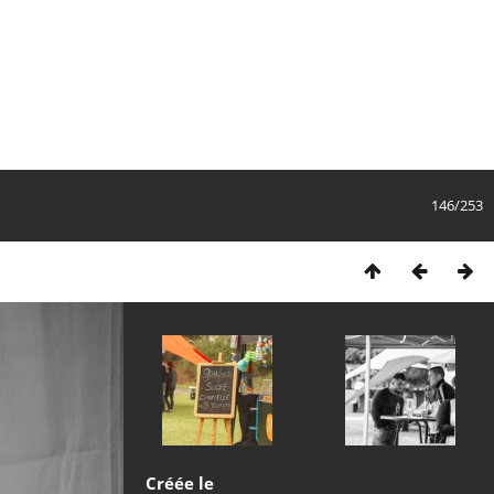
146/253
Créée le