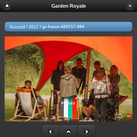
Garden Royale
Accueil
/
2017
/
gr-harze-020717-094