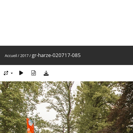
gr-harze-020717-085
Accueil
/
2017
/