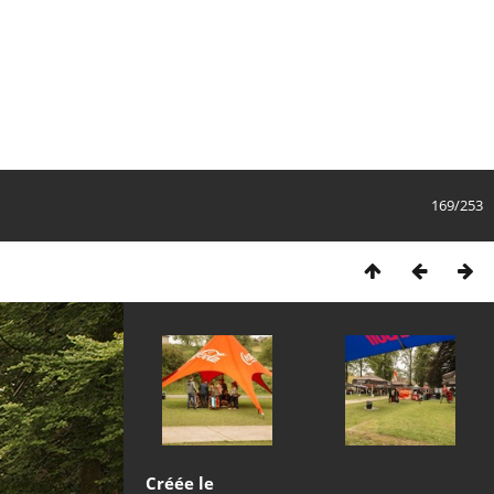
169/253
Créée le