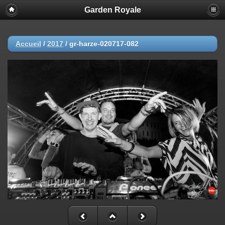
Garden Royale
Accueil
/
2017
/
gr-harze-020717-082