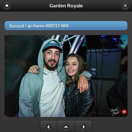
Garden Royale
Accueil
/
gr-harze-020717-069