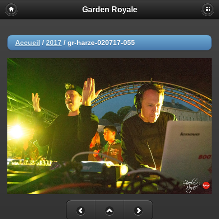
Garden Royale
Accueil
/
2017
/
gr-harze-020717-055