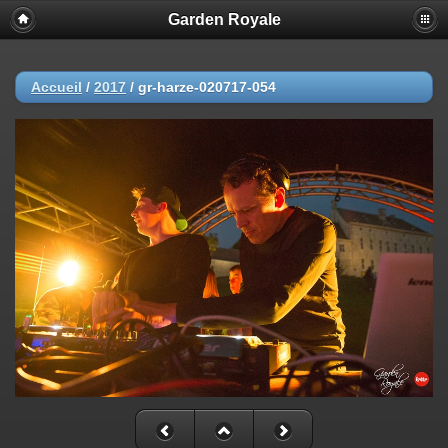
Garden Royale
Accueil
/
2017
/
gr-harze-020717-054