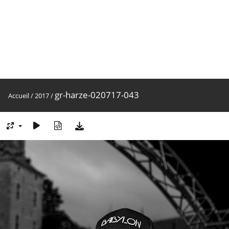
gr-harze-020717-043
Accueil
/
2017
/