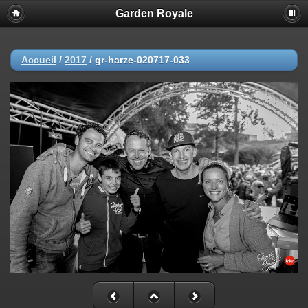
Garden Royale
Accueil
/
2017
/
gr-harze-020717-033