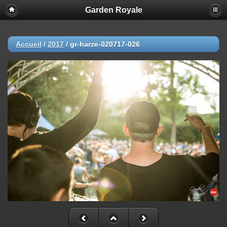
Garden Royale
Accueil
/
2017
/
gr-harze-020717-026