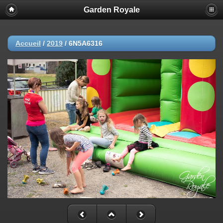
Garden Royale
Accueil
/
2019
/
6N5A6316