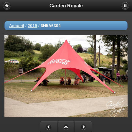
Garden Royale
Accueil
/
2019
/
6N5A6304