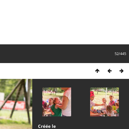
52/445
Créée le