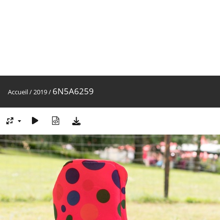
6N5A6259
Accueil
/
2019
/