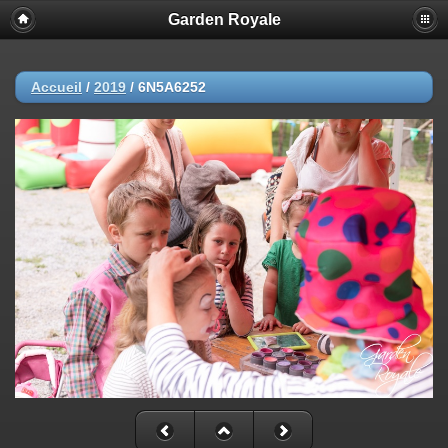
Garden Royale
Accueil
/
2019
/
6N5A6252