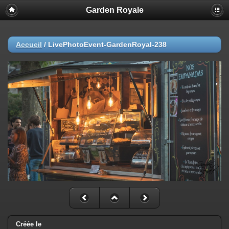
Garden Royale
Accueil
/
LivePhotoEvent-GardenRoyal-238
Créée le