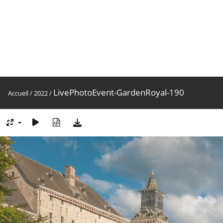
LivePhotoEvent-GardenRoyal-190
Accueil
/
2022
/