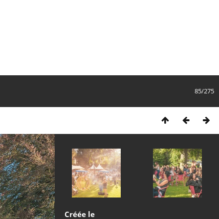
85/275
Créée le