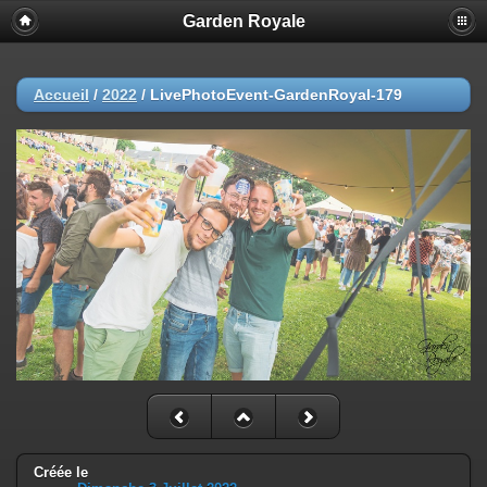
Garden Royale
Accueil
/
2022
/
LivePhotoEvent-GardenRoyal-179
Créée le