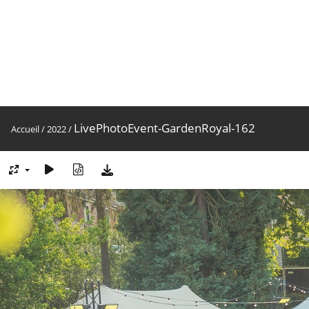
LivePhotoEvent-GardenRoyal-162
Accueil
/
2022
/