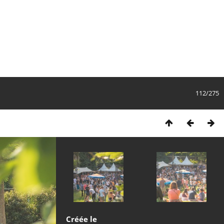
112/275
Créée le