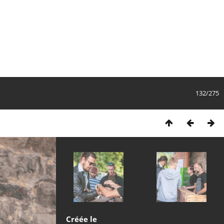
132/275
Créée le