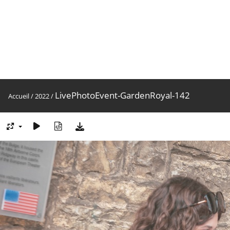
LivePhotoEvent-GardenRoyal-142
Accueil
/
2022
/