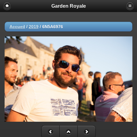
Garden Royale
Accueil
/
2019
/
6N5A6976