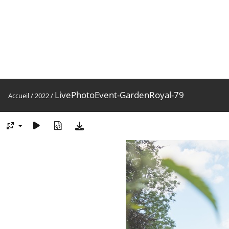
LivePhotoEvent-GardenRoyal-79
Accueil
/
2022
/