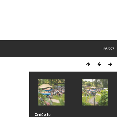
195/275
Créée le