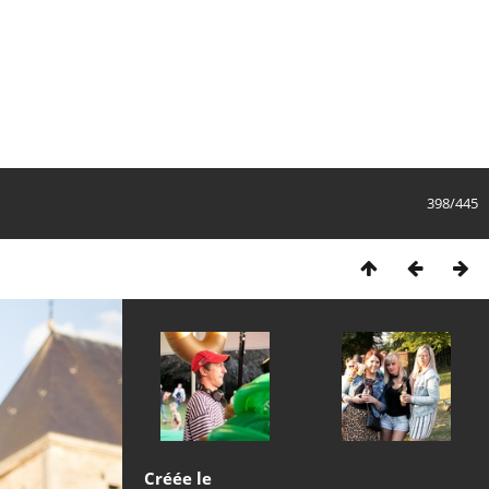
398/445
Créée le