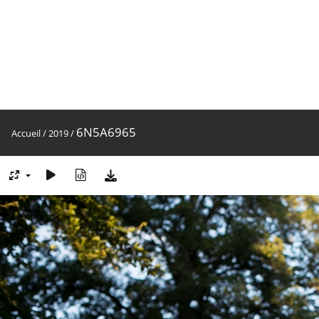
6N5A6965
Accueil
/
2019
/