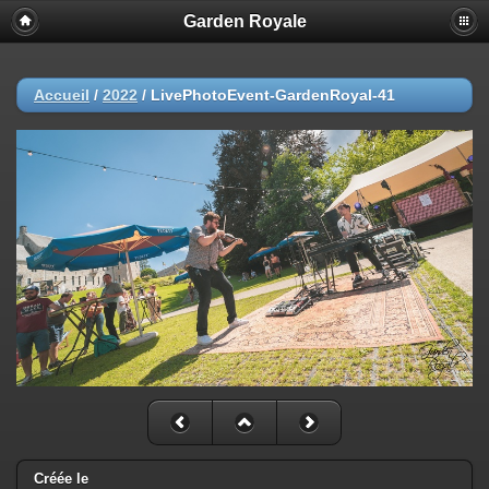
Garden Royale
Accueil
/
2022
/
LivePhotoEvent-GardenRoyal-41
Créée le