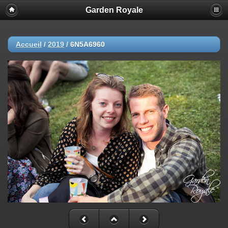
Garden Royale
Accueil
/
2019
/
6N5A6960