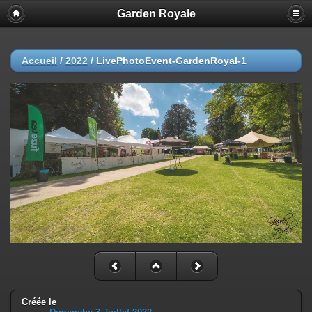
Garden Royale
Accueil
/
2022
/
LivePhotoEvent-GardenRoyal-1
Créée le