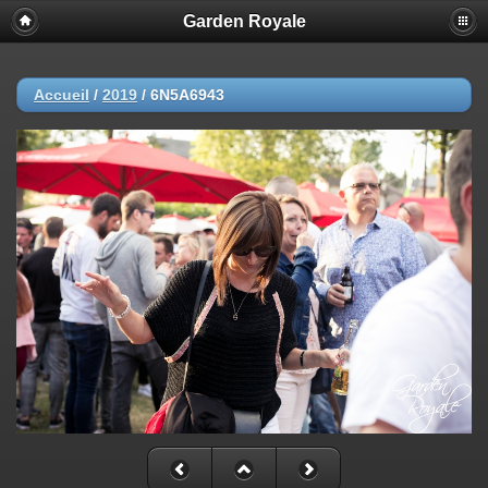
Garden Royale
Accueil
/
2019
/
6N5A6943