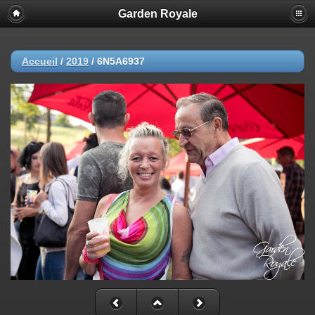
Garden Royale
Accueil
/
2019
/
6N5A6937