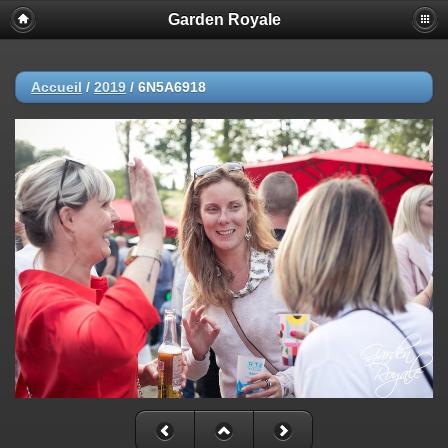
Garden Royale
Accueil
/
2019
/
6N5A6918