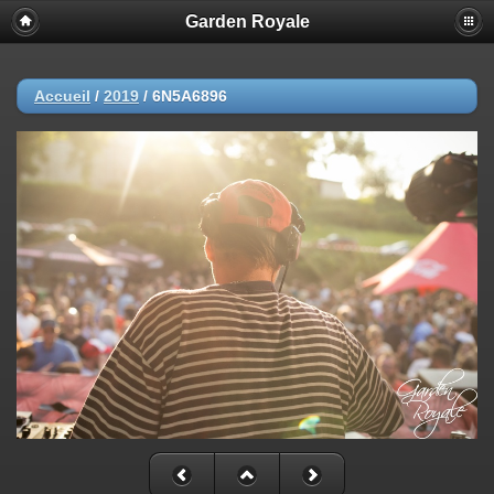
Garden Royale
Accueil
/
2019
/
6N5A6896