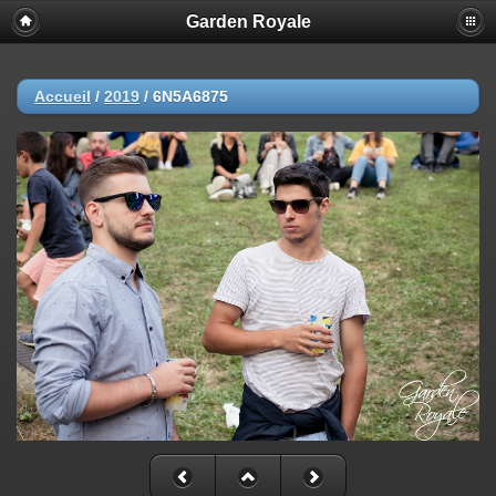
Garden Royale
Accueil
/
2019
/
6N5A6875