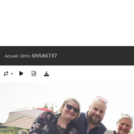
6N5A6737
Accueil
/
2019
/