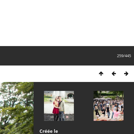
259/445
Créée le