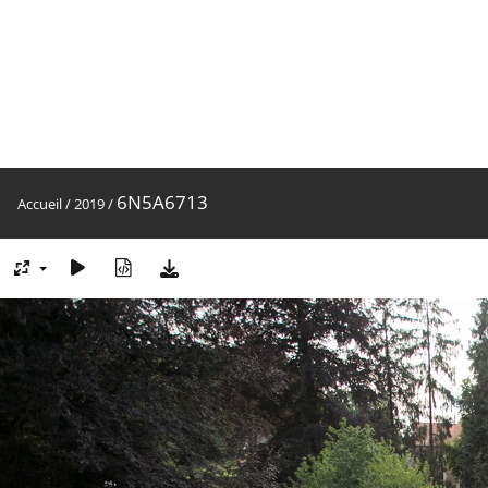
6N5A6713
Accueil
/
2019
/