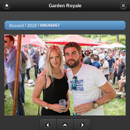
Garden Royale
Accueil
/
2019
/
6N5A6667