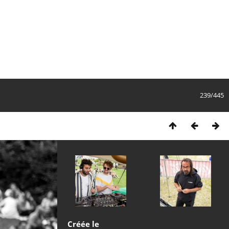
239/445
Créée le