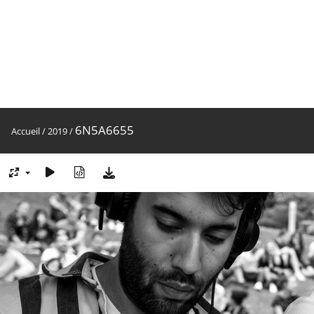
6N5A6655
Accueil
/
2019
/