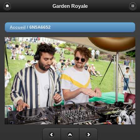
Garden Royale
Accueil
/
6N5A6652