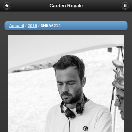
Garden Royale
Accueil
/
2019
/
6N5A6214