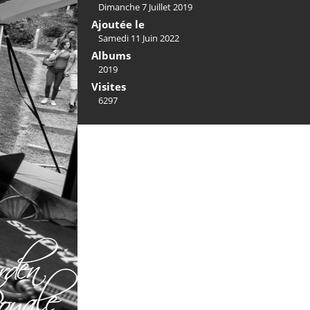
Dimanche 7 Juillet 2019
Ajoutée le
Samedi 11 Juin 2022
Albums
2019
Visites
6297