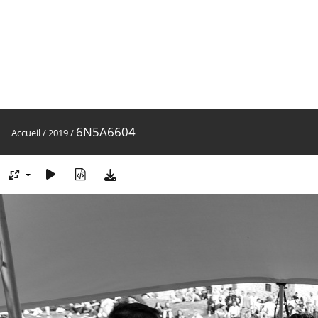
6N5A6604
Accueil
/
2019
/