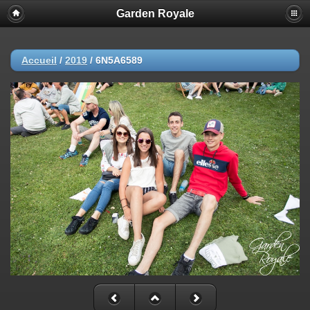
Garden Royale
Accueil
/
2019
/
6N5A6589