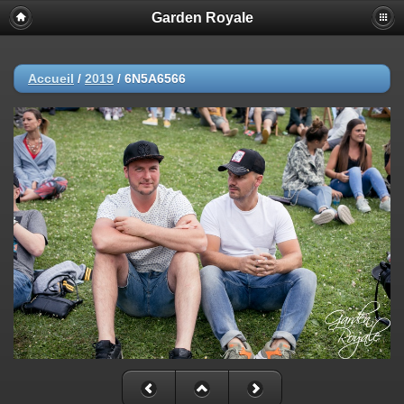
Garden Royale
Accueil
/
2019
/
6N5A6566