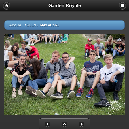
Garden Royale
Accueil
/
2019
/
6N5A6561