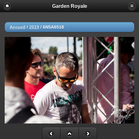
Garden Royale
Accueil
/
2019
/
6N5A6518