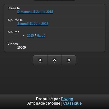
Créée le
Dimanche 5 Juillet 2015
Ajoutée le
Samedi 11 Juin 2022
Albums
2015
/
Harzé
Visites
10009
Propulsé par
Piwigo
Affichage :
Mobile
|
Classique