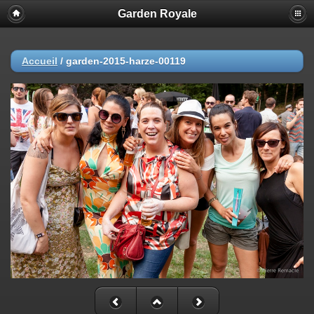
Garden Royale
Accueil
/
garden-2015-harze-00119