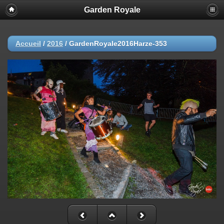
Garden Royale
Accueil
/
2016
/
GardenRoyale2016Harze-353