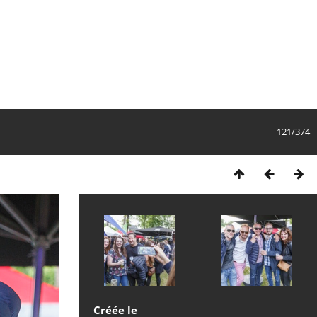
121/374
Créée le