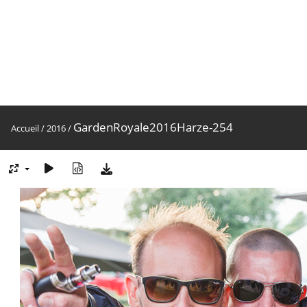
GardenRoyale2016Harze-254
Accueil
/
2016
/