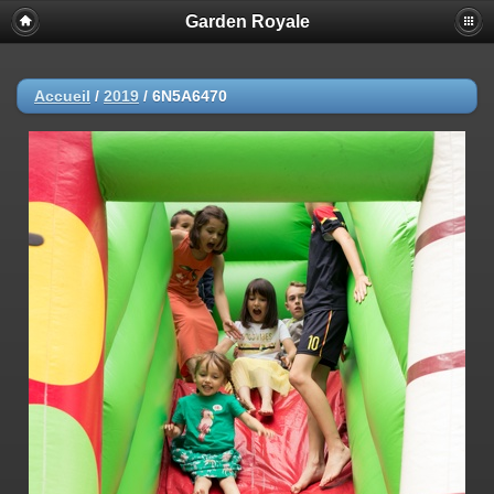
Garden Royale
Accueil
/
2019
/
6N5A6470