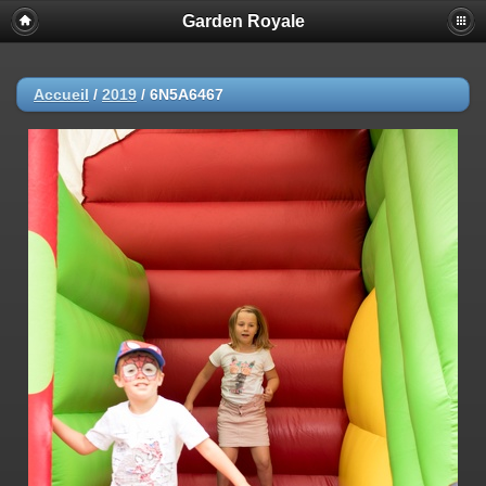
Garden Royale
Accueil
/
2019
/
6N5A6467