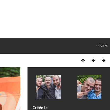
188/374
Créée le