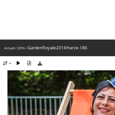
GardenRoyale2016Harze-186
Accueil
/
2016
/