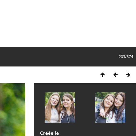
203/374
Créée le