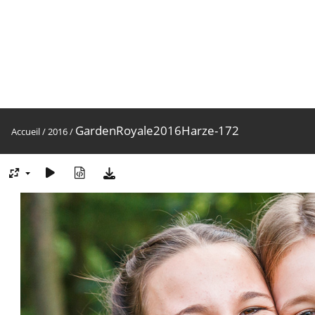
GardenRoyale2016Harze-172
Accueil
/
2016
/