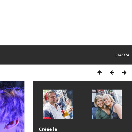
214/374
Créée le