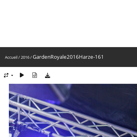
GardenRoyale2016Harze-161
Accueil
/
2016
/