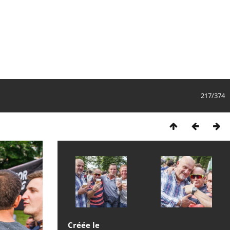
217/374
Créée le