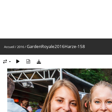
GardenRoyale2016Harze-158
Accueil
/
2016
/